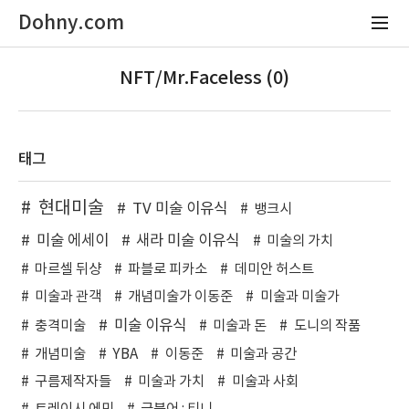
Dohny.com
NFT/Mr.Faceless (0)
태그
현대미술
TV 미술 이유식
뱅크시
미술 에세이
새라 미술 이유식
미술의 가치
마르셀 뒤샹
파블로 피카소
데미안 허스트
미술과 관객
개념미술가 이동준
미술과 미술가
미술 이유식
충격미술
미술과 돈
도니의 작품
개념미술
YBA
이동준
미술과 공간
구름제작자들
미술과 가치
미술과 사회