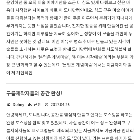
운영하던 중 오직 미술 이야기만을 조금 더 심도 있게 다뤄보고 싶은 마
음에 시작했던 사이트가 바로 이 도니닷컴인데요. 심도 깊은 미술 이야기
들을 다뤄본다는 목적과 함께 긴 글이 주를 이루면서 분위기가 지나치게
무거워지는 듯한 느낌을 받았습니다. 진지한 활동을 위해 만들어진 웹 공
간이기는 하지만 지루함을 지극히 싫어하는 성향이 이 모습을 가만히 두
지만은 못하는 것 같네요. 이런 이유로 평소 취미로 만들고 있는 시각예
술들을 소개하는 새로운 포맷과 함께 도니닷컴에 변화를 시도해볼까 합
니다. 간단하게는 '본업은 개념미술', '취미는 시각예술'이라는 부분이 가
장 큰 변화라고 할 수 있는데요. '본업은 개념미술'에서는 지금까지와 같
이 제 개인적인..
구름제작자들의 공간 완성!
2017.04.26
Dohny
근황
안녕하세요, 도니입니다. 공간을 열심히 만들고 있다는 포스팅을 하고는
완성 포스팅을 깜빡 잊고 있었네요. 사실 공간이 어느 정도 완성되고 구
름제작자들의 프로그램들이 제작되고 있는 지금까지도 야금야금 인테리
어를 진행하고 있는 상황이라 아직도 '끝이 났다.'라는 표현을 하기가 모