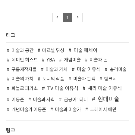
1
태그
미술 에세이
미술과 공간
마르셀 뒤샹
데미안 허스트
YBA
개념미술
미술과 돈
미술 이유식
구름제작자들
미술과 가치
충격미술
미술의 가치
도니의 작품
미술과 관객
뱅크시
TV 미술 이유식
새라 미술 이유식
파블로 피카소
현대미술
이동준
미술과 사회
금붕어 : 티니
개념미술가 이동준
미술과 미술가
트레이시 에민
링크