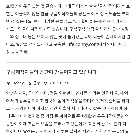
호했던 이유도 있는 것 같습니다. 그래도 이제는 슬슬 '공사 중'이라는 표
현은 어울리지 않을 만큼 구름제작자들의 공간도 어느 정도 모습을 드러
낸 것 같은데요. 현재 다양한 분들의 도움과 협력을 통해서 여러 가지의
프로그램들이 제작되고도 있습니다. 구석구석 아직 설치되지 못한 냉장
고와 싱크대 등은 보이지 않는 곳에 숨어있는 옥에 티들이 존재하지만 말
이죠. 일상을 전해드리려고 구축한 Life.dohny.com에서 인테리어 과
정 등을 전해..
구름제작자들의 공간이 만들어지고 있습니다!
2017.01.24
Dohny
근황
안녕하세요, 도니입니다. 정말 오랜만에 인사를 드리는 것 같네요. 해외
에서의 공부를 마치고 한국에 돌아와 적응을 하며 이것저것 준비를 하다
보니 거의 반년에 가까운 시간이 훌쩍 지나버린 것 같습니다. 적응과 함
께 준비한 이것저것 중 가장 큰 계획으로 준비해왔던 구름제작자들만의
공간이 이제 조금씩 모습을 드러내고 있는데요. 적은 예산으로 혼자 다
하겠다며 달려든 공사인지라 서투른 실력과 저와 감사한 지인분들의 일