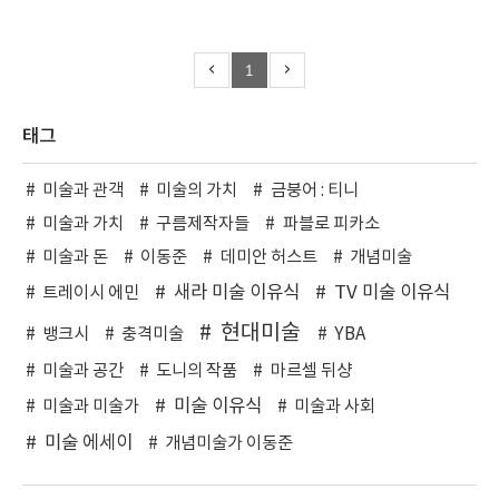
1
태그
미술과 관객
미술의 가치
금붕어 : 티니
미술과 가치
구름제작자들
파블로 피카소
미술과 돈
이동준
데미안 허스트
개념미술
새라 미술 이유식
TV 미술 이유식
트레이시 에민
현대미술
뱅크시
충격미술
YBA
미술과 공간
도니의 작품
마르셀 뒤샹
미술 이유식
미술과 미술가
미술과 사회
미술 에세이
개념미술가 이동준