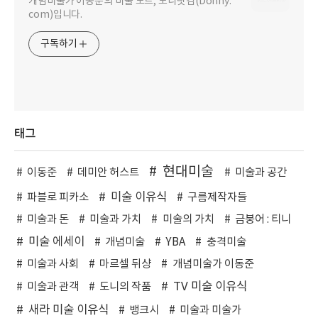
개념미술가 이동준의 미술 노트, 도니닷컴(Dohny.
com)입니다.
구독하기
태그
현대미술
이동준
데미안 허스트
미술과 공간
미술 이유식
파블로 피카소
구름제작자들
미술과 돈
미술과 가치
미술의 가치
금붕어 : 티니
미술 에세이
개념미술
YBA
충격미술
미술과 사회
마르셀 뒤샹
개념미술가 이동준
TV 미술 이유식
미술과 관객
도니의 작품
새라 미술 이유식
뱅크시
미술과 미술가