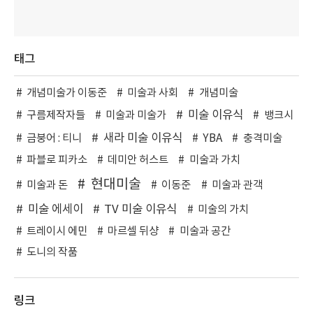
태그
개념미술가 이동준
미술과 사회
개념미술
미술 이유식
구름제작자들
미술과 미술가
뱅크시
새라 미술 이유식
금붕어 : 티니
YBA
충격미술
파블로 피카소
데미안 허스트
미술과 가치
현대미술
미술과 돈
이동준
미술과 관객
미술 에세이
TV 미술 이유식
미술의 가치
트레이시 에민
마르셀 뒤샹
미술과 공간
도니의 작품
링크