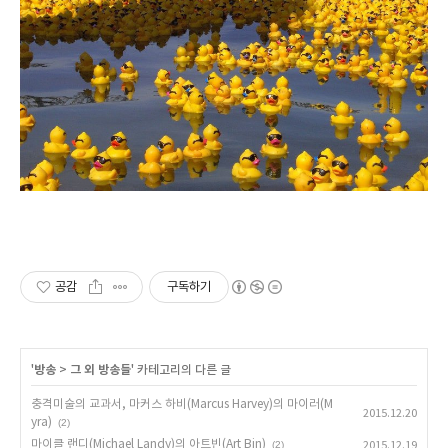
공감
구독하기
'
방송
>
그 외 방송들
' 카테고리의 다른 글
충격미술의 교과서, 마커스 하비(Marcus Harvey)의 마이러(M
2015.12.20
yra)
(2)
마이클 랜디(Michael Landy)의 아트빈(Art Bin)
(2)
2015.12.19