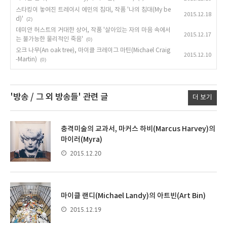
스타킹이 놓여진 트레이시 에민의 침대, 작품 '나의 침대(My be
2015.12.18
d)'
(2)
데미안 허스트의 거대한 상어, 작품 '살아있는 자의 마음 속에서
2015.12.17
는 불가능한 물리적인 죽음'
(0)
오크 나무(An oak tree), 마이클 크레이그 마틴(Michael Craig
2015.12.10
-Martin)
(0)
'방송 / 그 외 방송들'
관련 글
더 보기
충격미술의 교과서, 마커스 하비(Marcus Harvey)의
마이러(Myra)
2015.12.20
마이클 랜디(Michael Landy)의 아트빈(Art Bin)
2015.12.19